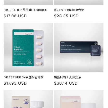
DR. ESTHER 维生素 D 3000IU
DR.ESTERR 硒复合物
常
$17.06 USD
常
$28.35 USD
规
规
价
价
格
格
DR.ESTHER 5-甲基四氢叶酸
埃斯特博士大脑焦点
常
$17.93 USD
常
$60.14 USD
规
规
价
价
格
格