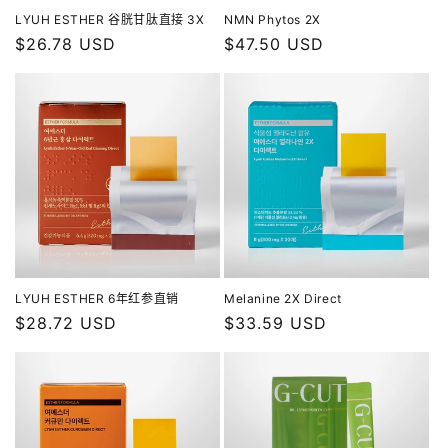
LYUH ESTHER 谷胱甘肽直接 3X
NMN Phytos 2X
常
$26.78 USD
常
$47.50 USD
规
规
价
价
格
格
LYUH ESTHER 6年红参直销
Melanine 2X Direct
常
$28.72 USD
常
$33.59 USD
规
规
价
价
格
格