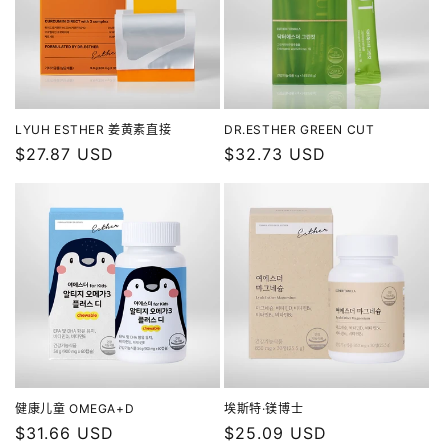
LYUH ESTHER 姜黄素直接
DR.ESTHER GREEN CUT
常
$27.87 USD
常
$32.73 USD
规
规
价
价
格
格
健康儿童 OMEGA+D
埃斯特·镁博士
常
$31.66 USD
常
$25.09 USD