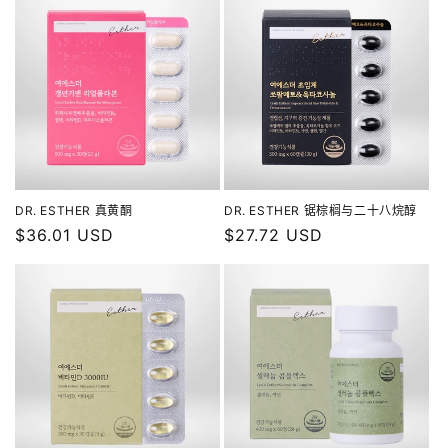
价
格
格
DR. ESTHER 真黄酮
DR. ESTHER 锯棕榈与二十八烷醇
常
$36.01 USD
常
$27.72 USD
规
规
价
价
格
格