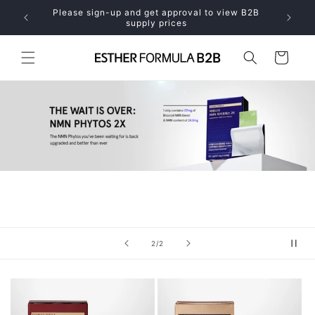
跳到内
Click Here for Personal Orders
容
购
物
车
/
1
/
2