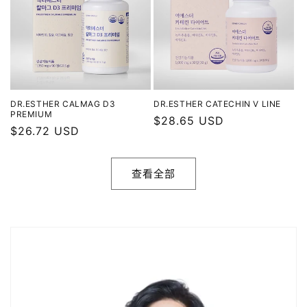
DR.ESTHER CALMAG D3
DR.ESTHER CATECHIN V LINE
PREMIUM
常
$28.65 USD
常
$26.72 USD
规
规
价
价
格
查看全部
格